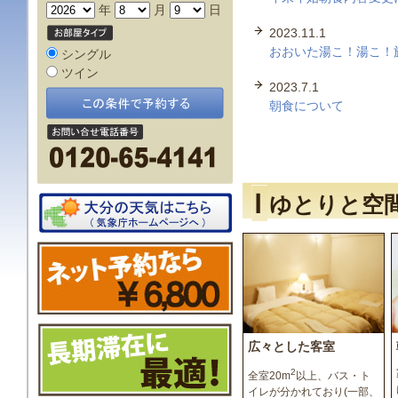
年
月
日
2023.11.1
おおいた湯こ！湯こ！
シングル
ツイン
2023.7.1
朝食について
ゆとりと空
広々とした客室
2
全室20m
以上、バス・ト
イレが分かれており(一部、